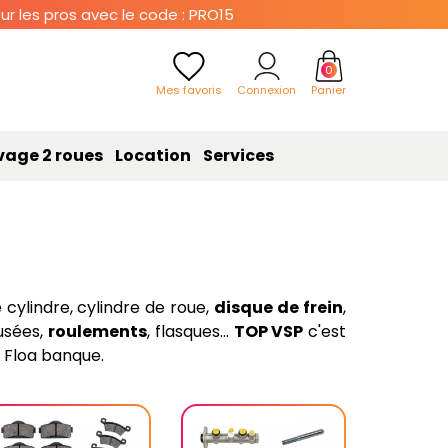
r les pros avec le code : PRO15
0
Mes favoris
Connexion
Panier
vage 2 roues
Location
Services
e cylindre, cylindre de roue,
disque de frein
,
fusées,
roulements
, flasques...
TOP VSP
c'est
c Floa banque.