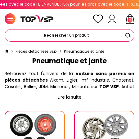
NUE . 15% pour les pros avec le code : PRO15
0
Rechercher
un produit
Pièces détachées vsp
Pneumatique et jante
Pneumatique et jante
Retrouvez tout l'univers de la
voiture sans permis en
pièces détachées
Aixam, Ligier, Imf Industrie, Chatenet,
Casalini, Bellier, JDM, Microcar, Minauto sur
TOP VSP
. Achat
en ligne parmi +30 000
pièces vsp
: écrou de roue,
Lire la suite
cabochon de jante, pneu, enjoliveur, jante, roue, panier de
roue de secours... Livraison rapide et profitez tout de suite
du paiement en 3, 4 ou 10 fois.