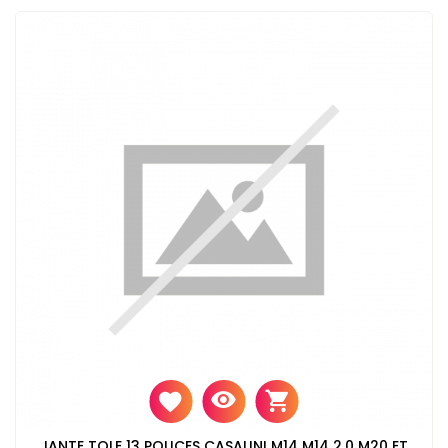
JANTE TOLE 13 POUCES CASALINI M14 M14 2.0 M20 ET