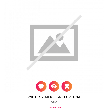
PNEU 145-60 R13 66T FORTUNA
NEUF
Prix