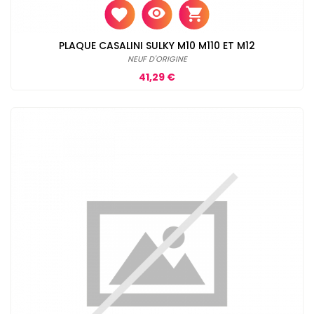
PLAQUE CASALINI SULKY M10 M110 ET M12
NEUF D'ORIGINE
Prix
41,29 €