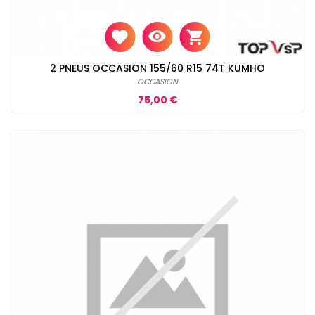
2 PNEUS OCCASION 155/60 R15 74T KUMHO
OCCASION
Prix
75,00 €