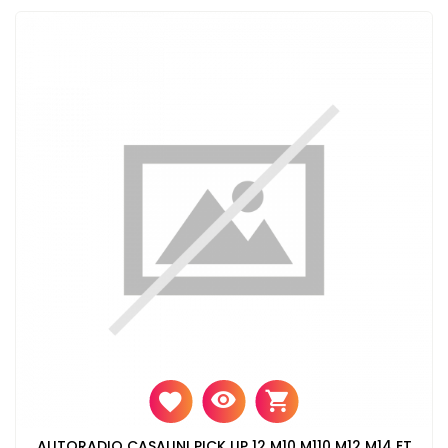
AUTORADIO CASALINI PICK UP 12 M10 M110 M12 M14 ET