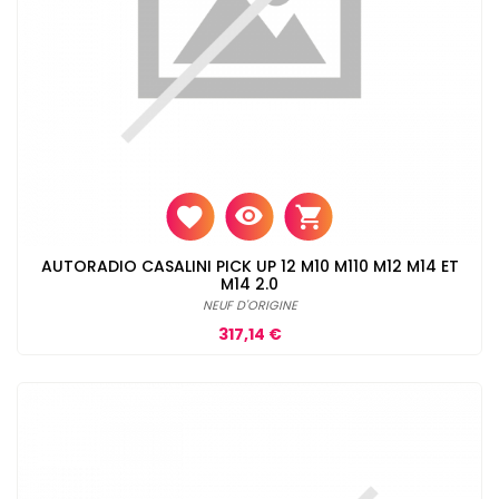
AUTORADIO CASALINI PICK UP 12 M10 M110 M12 M14 ET
M14 2.0
NEUF D'ORIGINE
Prix
317,14 €