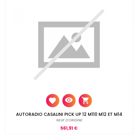
AUTORADIO CASALINI PICK UP 12 M110 M12 ET M14
NEUF D'ORIGINE
Prix
561,91 €