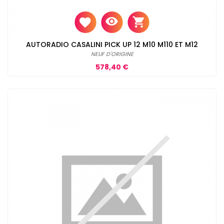
AUTORADIO CASALINI PICK UP 12 M10 M110 ET M12
NEUF D'ORIGINE
Prix
578,40 €