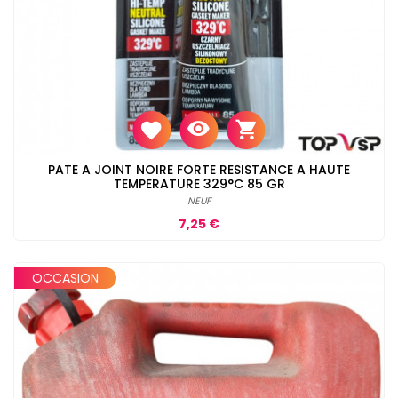
PATE A JOINT NOIRE FORTE RESISTANCE A HAUTE
TEMPERATURE 329°C 85 GR
NEUF
Prix
7,25 €
OCCASION