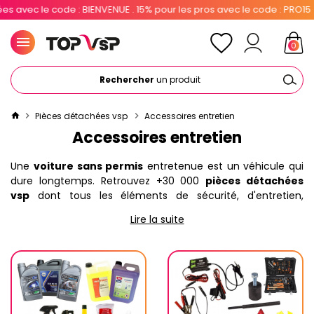
ENUE . 15% pour les pros avec le code : PRO15
0
Rechercher
un produit
Pièces détachées vsp
Accessoires entretien
Accessoires entretien
Une
voiture sans permis
entretenue est un véhicule qui
dure longtemps. Retrouvez +30 000
pièces détachées
vsp
dont tous les éléments de sécurité, d'entretien,
nettoyage, d'équipement intérieur et extérieur, de
Lire la suite
l'outillage...
TOP VSP
est spécialiste de la
voiture sans
permis
toutes marques, achat vente de
pièces vsp
neuves d'origine
, adaptables ou d'occasion pas cher.