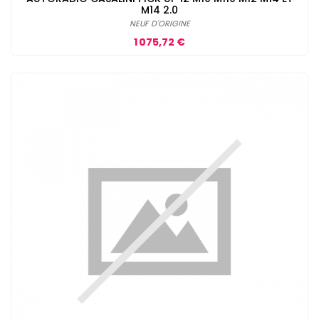
M14 2.0
NEUF D'ORIGINE
Prix
1 075,72 €