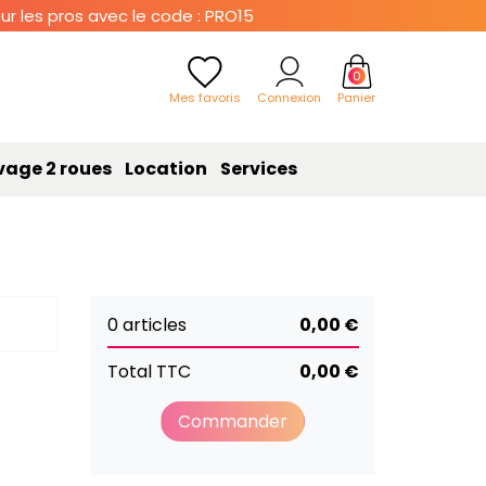
r les pros avec le code : PRO15
0
Mes favoris
Connexion
Panier
vage 2 roues
Location
Services
0 articles
0,00 €
Total TTC
0,00 €
Commander