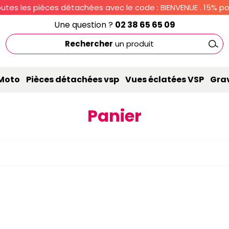
utes les pièces détachées avec le code : BIENVENUE . 15% pou
Une question ?
02 38 65 65 09
Rechercher
un produit
 Moto
Pièces détachées vsp
Vues éclatées VSP
Gra
Panier