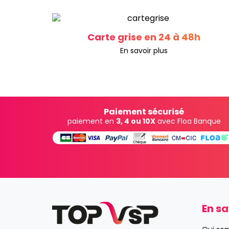
Carte grise en 24 à 48h
En savoir plus
Paiement sécurisé
paiement en
3, 4 ou 10X
avec Floa Banque
En sa