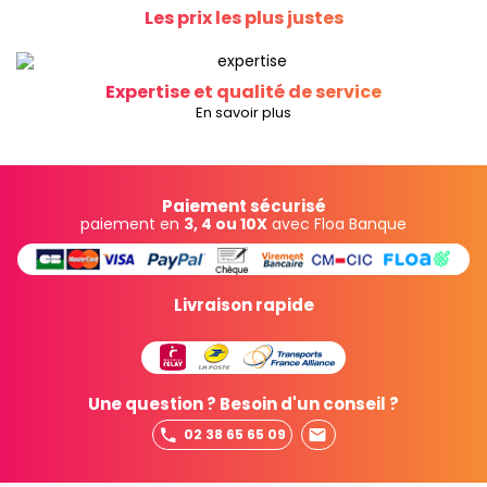
Les prix les plus justes
Expertise et qualité de service
En savoir plus
Paiement sécurisé
paiement en
3, 4 ou 10X
avec Floa Banque
Livraison rapide
Une question ? Besoin d'un conseil ?
02 38 65 65 09