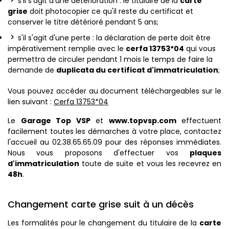
s'il s'agit d'une détérioration : le titulaire de la
carte
grise
doit photocopier ce qu'il reste du certificat et
conserver le titre détérioré pendant 5 ans;
s'il s'agit d'une perte : la déclaration de perte doit être
impérativement remplie avec le
cerfa 13753*04
qui vous
permettra de circuler pendant 1 mois le temps de faire la
demande de
duplicata du certificat d'immatriculation
;
Vous pouvez accéder au document téléchargeables sur le
lien suivant :
Cerfa 13753*04
Le
Garage Top VSP
et
www.topvsp.com
effectuent
facilement toutes les démarches à votre place, contactez
l'accueil au 02.38.65.65.09 pour des réponses immédiates.
Nous vous proposons d'effectuer vos
plaques
d'immatriculation
toute de suite et vous les recevrez en
48h
.
Changement carte grise suit à un décès
Les formalités pour le changement du titulaire de la
carte