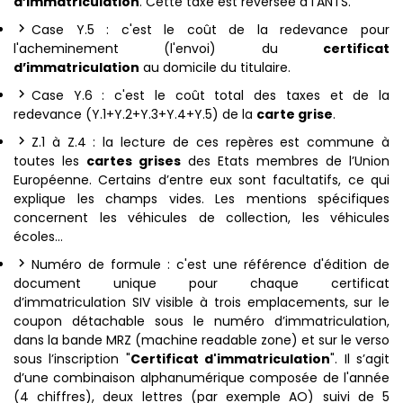
d’immatriculation
. Cette taxe est reversée à l’ANTS.
Case Y.5 : c'est le coût de la redevance pour
l'acheminement (l'envoi) du
certificat
d’immatriculation
au domicile du titulaire.
Case Y.6 : c'est le coût total des taxes et de la
redevance (Y.1+Y.2+Y.3+Y.4+Y.5) de la
carte grise
.
Z.1 à Z.4 : la lecture de ces repères est commune à
toutes les
cartes grises
des Etats membres de l’Union
Européenne. Certains d’entre eux sont facultatifs, ce qui
explique les champs vides. Les mentions spécifiques
concernent les véhicules de collection, les véhicules
écoles…
Numéro de formule : c'est une référence d'édition de
document unique pour chaque certificat
d’immatriculation SIV visible à trois emplacements, sur le
coupon détachable sous le numéro d’immatriculation,
dans la bande MRZ (machine readable zone) et sur le verso
sous l’inscription "
Certificat d'immatriculation
". Il s’agit
d’une combinaison alphanumérique composée de l'année
(4 chiffres), deux lettres (par exemple AO) suivi de 5