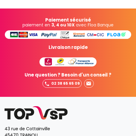
Paiement sécurisé
paiement en
3, 4 ou 10X
avec Floa Banque
Livraison rapide
Une question ? Besoin d'un conseil ?
02 38 65 65 09
43 rue de Cottainville
45470 TRAINOU