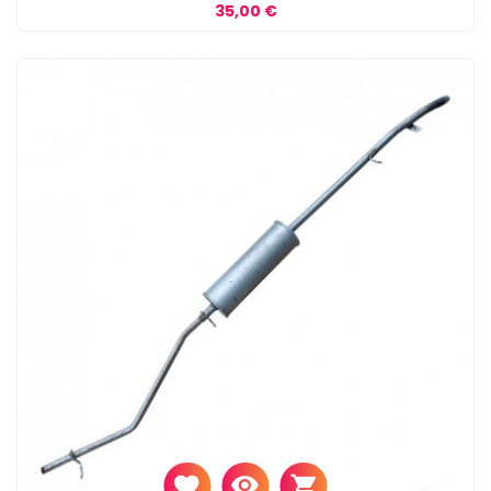
Prix
35,00 €