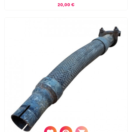
Prix
20,00 €