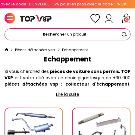
ENUE . 15% pour les pros avec le code : PRO15
0
Rechercher
un produit
Pièces détachées vsp
Echappement
Echappement
Si vous cherchez des
pièces de voiture sans permis
,
TOP
VSP
est votre allié avec un choix gigantesque de +30 000
pièces détachées vsp
:
collecteur d'échappement
,
ligne d'échappement, flexible,
tresse
,
silent bloc
et autres
Lire la suite
pièces. Livraison rapide pour les particuliers et
professionnels, en France, Europe, DROM-TOM et dans le
Monde.