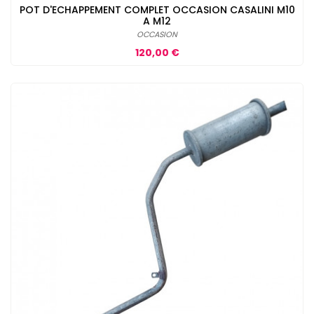
POT D'ECHAPPEMENT COMPLET OCCASION CASALINI M10
A M12
OCCASION
Prix
120,00 €