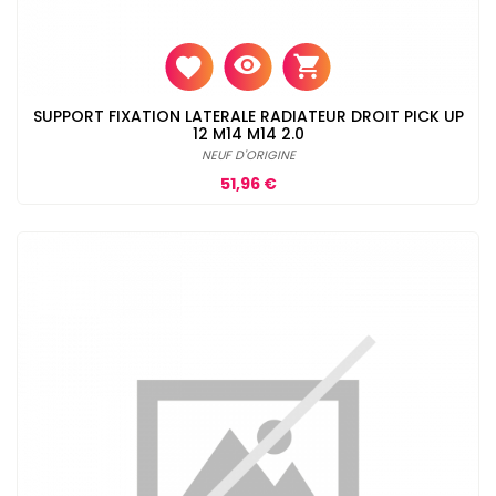
SUPPORT FIXATION LATERALE RADIATEUR DROIT PICK UP
12 M14 M14 2.0
NEUF D'ORIGINE
Prix
51,96 €