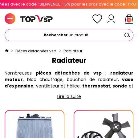
ENVENUE . 15% pour les pros avec le code : PRO15
0
Rechercher
un produit
Pièces détachées vsp
Radiateur
Radiateur
Nombreuses
pièces détachées de vsp
:
radiateur
moteur
, bloc chauffage, bouchon de radiateur,
vase
d'expansion
, ventilateur et hélice,
thermostat
,
sonde
et
durite... disponible en neuf d'origine, neuf adaptable ou
Lire la suite
d'occasion pas cher. 10 à 15% de réduction immédiate pour
les particuliers et professionnels.