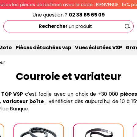
utes les pièces détachées avec le code : BIENVENUE . 15% pou
Une question ?
02 38 65 65 09
Rechercher
un produit
 Moto
Pièces détachées vsp
Vues éclatées VSP
Gra
eur
Courroie et variateur
r
TOP VSP
c'est facile avec un choix de +30 000
pièce
,
variateur boîte
... Bénéficiez dès aujourd'hui de 10 à
 Floa Banque.