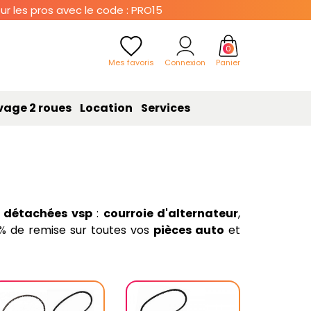
r les pros avec le code : PRO15
0
Mes favoris
Connexion
Panier
vage 2 roues
Location
Services
s détachées vsp
:
courroie d'alternateur
,
 15% de remise sur toutes vos
pièces auto
et