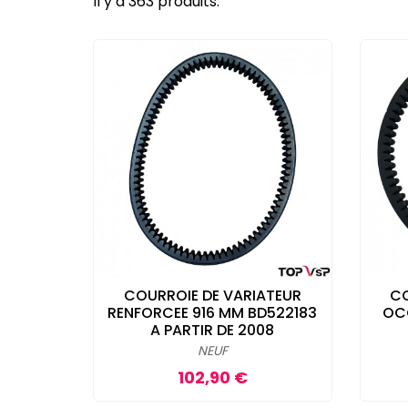
Il y a 363 produits.
COURROIE DE VARIATEUR
CO
RENFORCEE 916 MM BD522183
OC
A PARTIR DE 2008
NEUF
Prix
102,90 €