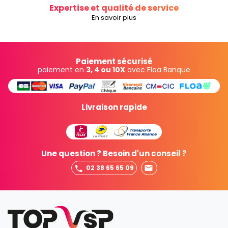
Expertise et qualité de service
En savoir plus
Paiement sécurisé
paiement en
3, 4 ou 10X
avec Floa Banque
Livraison rapide
Une question ? Besoin d'un conseil ?
02 38 65 65 09