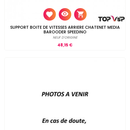
SUPPORT BOITE DE VITESSES ARRIERE CHATENET MEDIA
BAROODER SPEEDINO
NEUF D'ORIGINE
Prix
48,15 €