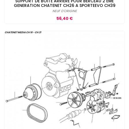
SUPPORT DE BOITE ARRIERE POUR BERCEAU 2 EME
GENERATION CHATENET CH26 A SPORTEEVO CH39
NEUF D'ORIGINE
Prix
56,40 €