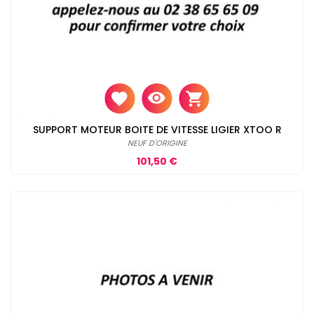
SUPPORT MOTEUR BOITE DE VITESSE LIGIER XTOO R
NEUF D'ORIGINE
Prix
101,50 €