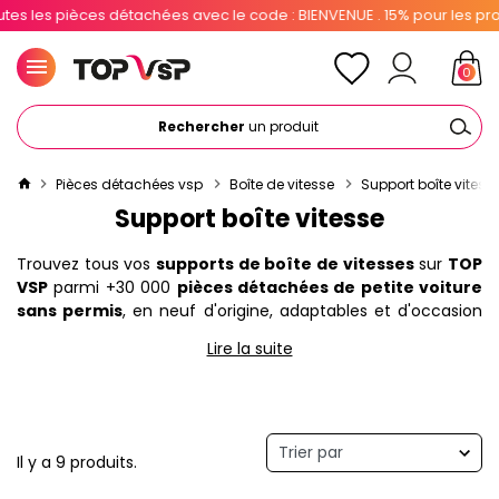
ièces détachées avec le code : BIENVENUE . 15% pour les pros avec le
0
Rechercher
un produit
Pièces détachées vsp
Boîte de vitesse
Support boîte vitess
Support boîte vitesse
Trouvez tous vos
supports de boîte de vitesses
sur
TOP
VSP
parmi +30 000
pièces détachées de petite voiture
sans permis
, en neuf d'origine, adaptables et d'occasion
pas cher. Profitez de la livraison rapide en France, Europe,
Lire la suite
DROM-TOM et dans le Monde puis bénéficiez en plus de 10
à 15% de réduction immédiate sur toutes les
pièces vsp
pour les particuliers et professionnels.
Il y a 9 produits.