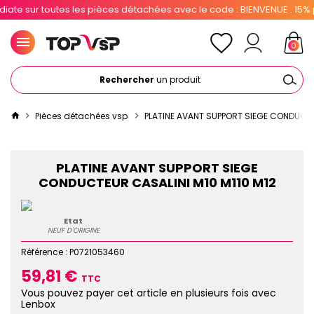
e sur toutes les pièces détachées avec le code : BIENVENUE . 15% pou
0
Rechercher
un produit
Pièces détachées vsp
PLATINE AVANT SUPPORT SIEGE CONDUCTE
PLATINE AVANT SUPPORT SIEGE
CONDUCTEUR CASALINI M10 M110 M12
Etat
NEUF D'ORIGINE
Référence :
P0721053460
59,81 €
TTC
Vous pouvez payer cet article en plusieurs fois avec
Lenbox