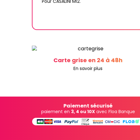
Pour CASALINI M12.
Carte grise en 24 à 48h
En savoir plus
Paiement sécurisé
paiement en
3, 4 ou 10X
avec Floa Banque