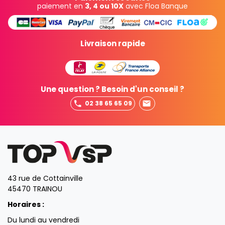
paiement en
3, 4 ou 10X
avec Floa Banque
Livraison rapide
Une question ? Besoin d'un conseil ?
02 38 65 65 09
43 rue de Cottainville
45470 TRAINOU
Horaires :
Du lundi au vendredi