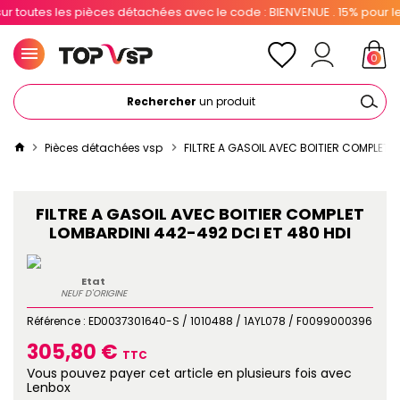
outes les pièces détachées avec le code : BIENVENUE . 15% pour les p
0
Rechercher
un produit
Pièces détachées vsp
FILTRE A GASOIL AVEC BOITIER COMPLET 
FILTRE A GASOIL AVEC BOITIER COMPLET
LOMBARDINI 442-492 DCI ET 480 HDI
Etat
NEUF D'ORIGINE
Référence :
ED0037301640-S / 1010488 / 1AYL078 / F0099000396
305,80 €
TTC
Vous pouvez payer cet article en plusieurs fois avec
Lenbox