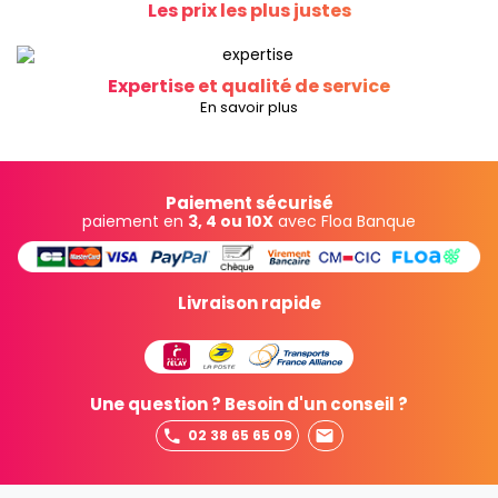
Les prix les plus justes
Expertise et qualité de service
En savoir plus
Paiement sécurisé
paiement en
3, 4 ou 10X
avec Floa Banque
Livraison rapide
Une question ? Besoin d'un conseil ?
02 38 65 65 09