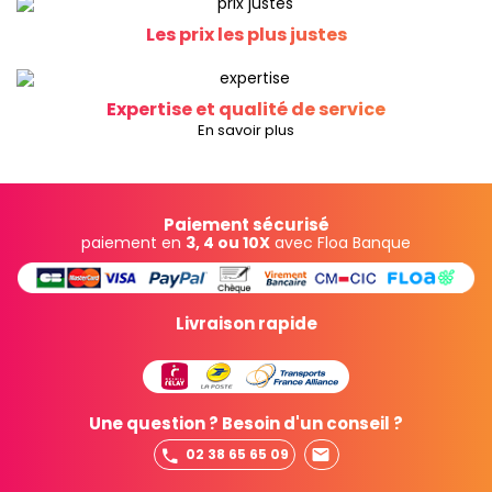
Les prix les plus justes
Expertise et qualité de service
En savoir plus
Paiement sécurisé
paiement en
3, 4 ou 10X
avec Floa Banque
Livraison rapide
Une question ? Besoin d'un conseil ?
02 38 65 65 09