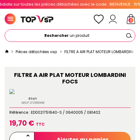
te sur toutes les pièces détachées avec le code : BIENVENUE . 15% po
0
Rechercher
un produit
Pièces détachées vsp
FILTRE A AIR PLAT MOTEUR LOMBARDINI F
FILTRE A AIR PLAT MOTEUR LOMBARDINI
FOCS
Etat
NEUF D'ORIGINE
Référence :
ED0021751640-S / 0640005 / 081402
19,70 €
TTC
Ajouter au panier