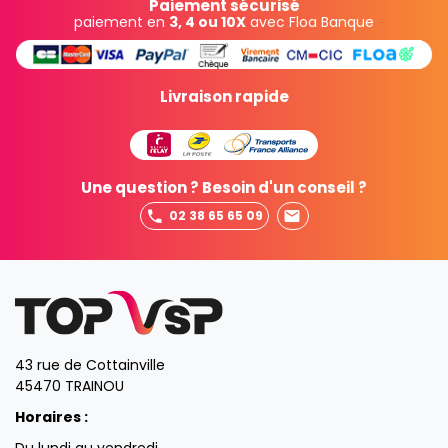
Paiement sécurisé
paiement en
3, 4 ou 10X
avec Floa Banque
Livraison rapide
Une question ? Besoin d'un conseil ?
02 38 65 65 09
43 rue de Cottainville
45470 TRAINOU
Horaires :
Du lundi au vendredi