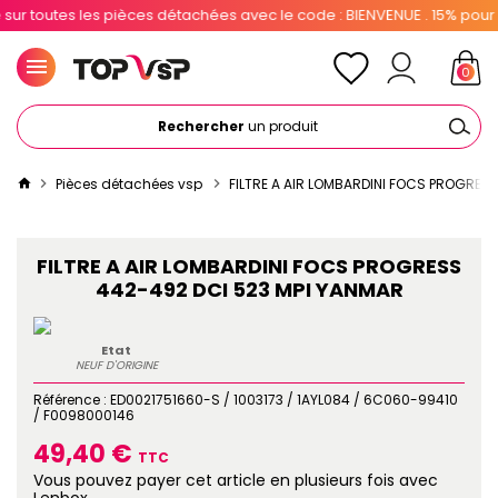
outes les pièces détachées avec le code : BIENVENUE . 15% pour les p
0
Rechercher
un produit
Pièces détachées vsp
FILTRE A AIR LOMBARDINI FOCS PROGRES
FILTRE A AIR LOMBARDINI FOCS PROGRESS
442-492 DCI 523 MPI YANMAR
Etat
NEUF D'ORIGINE
Référence :
ED0021751660-S / 1003173 / 1AYL084 / 6C060-99410
/ F0098000146
49,40 €
TTC
Vous pouvez payer cet article en plusieurs fois avec