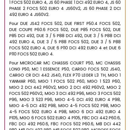
1 FOCS 502 EURO 4, JS 60 PHASE 1 DCI 492 EURO 4, JS 60
PHASE 2 FOCS 502 EURO 4 JS60V2, JS 60 PHASE 2 DCI
492 EURO 4 JS60V2.
Pour DUE JS42 FOCS 502, DUE FIRST P50.4 FOCS 502,
DUE COUPE P60.6 FOCS 502, DUE P85 FOCS 502, DUE
P85 DCI 492, DUE 3 / 5 P88 DCI 492, DUE 3 / 5 P88 DCI
492 EURO 4, DUE 3 / 5 P88 FOCS 502, DUE 3 / 5 P88
FOCS 502 EURO 4, DUE 6 P110 DCI 492 EURO 4 et DUE 6
P110 FOCS 502 EURO 4.
Pour MICROCAR MC CHASSIS COURT P50, MC CHASSIS
LONG P50, MC 1 ESSENCE P50, CARGO FOCS 502 JS40,
CARGO CR DCI 442 JS40, FLEX P70 LEGER L3 TH, MGO 1
YANMAR P60, MGO 1 FOCS 502 P60, MGO 1 523 P60,
MGO 2 DCI 442 P60V2, MGO 2 DCI 492 P60V2, MGO 2
FOCS 502 P60V2, MGO 3 DCI 492 P96, MGO 3 FOCS 502
P96, MGO 3 523 P96, MGO 4-5 DCI 492 EURO 4 P98,
MGO 4-5 DCI 492 P98, MGO 4-5 FOCS 502 P98, MGO
4-5 FOCS 502 EURO 4 P98, MGO 6 DCI 492 EURO 4
P105, MGO 6 FOCS 502 EURO 4 P105, F8C DCI 442 P60.6,
F8C DCI 492 P60.6, F8C FOCS 502 P60.6, M8 DCI 442