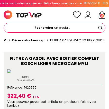
e sur toutes les pièces détachées avec le code : BIENVENUE . 15% po
0
Rechercher
un produit
Pièces détachées vsp
FILTRE A GASOIL AVEC BOITIER COMPLET 
FILTRE A GASOIL AVEC BOITIER COMPLET
BOSCH LIGIER MICROCAR MYLI
Etat
NEUF D'ORIGINE
Référence :
1420995
322,40 €
TTC
Vous pouvez payer cet article en plusieurs fois avec
Lenbox