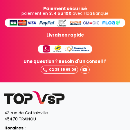
Paiement sécurisé
paiement en
3, 4 ou 10X
avec Floa Banque
Livraison rapide
Une question ? Besoin d'un conseil ?
02 38 65 65 09
43 rue de Cottainville
45470 TRAINOU
Horaires :