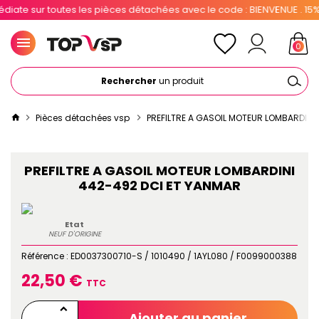
te sur toutes les pièces détachées avec le code : BIENVENUE . 15% po
0
Rechercher
un produit
Pièces détachées vsp
PREFILTRE A GASOIL MOTEUR LOMBARDINI
PREFILTRE A GASOIL MOTEUR LOMBARDINI
442-492 DCI ET YANMAR
Etat
NEUF D'ORIGINE
Référence :
ED0037300710-S / 1010490 / 1AYL080 / F0099000388
22,50 €
TTC
Ajouter au panier