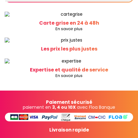
Carte grise en 24 à 48h
En savoir plus
Les prix les plus justes
Expertise et qualité de service
En savoir plus
Paiement sécurisé
paiement en
3, 4 ou 10X
avec Floa Banque
Livraison rapide