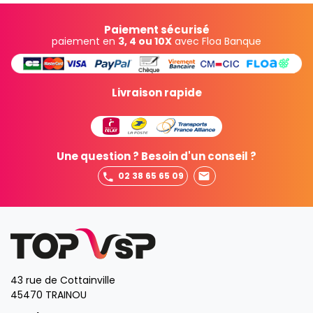
Paiement sécurisé
paiement en
3, 4 ou 10X
avec Floa Banque
Livraison rapide
Une question ? Besoin d'un conseil ?
02 38 65 65 09
43 rue de Cottainville
45470 TRAINOU