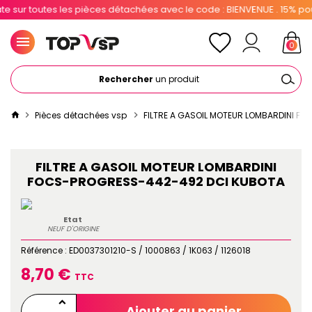
r toutes les pièces détachées avec le code : BIENVENUE . 15% pour le
0
Rechercher
un produit
Pièces détachées vsp
FILTRE A GASOIL MOTEUR LOMBARDINI F
FILTRE A GASOIL MOTEUR LOMBARDINI
FOCS-PROGRESS-442-492 DCI KUBOTA
Etat
NEUF D'ORIGINE
Référence :
ED0037301210-S / 1000863 / 1K063 / 1126018
8,70 €
TTC
Ajouter au panier