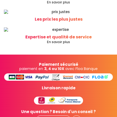
En savoir plus
Les prix les plus justes
Expertise et qualité de service
En savoir plus
Paiement sécurisé
paiement en
3, 4 ou 10X
avec Floa Banque
Livraison rapide
Une question ? Besoin d'un conseil ?