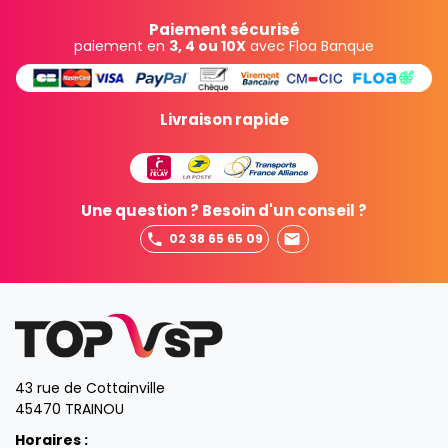
Paiement sécurisé
paiement en
3, 4 ou 10X
avec Floa Banque
Livraison rapide
Une question ? Besoin d'un conseil ?
02 38 65 65 09
43 rue de Cottainville
45470 TRAINOU
Horaires :