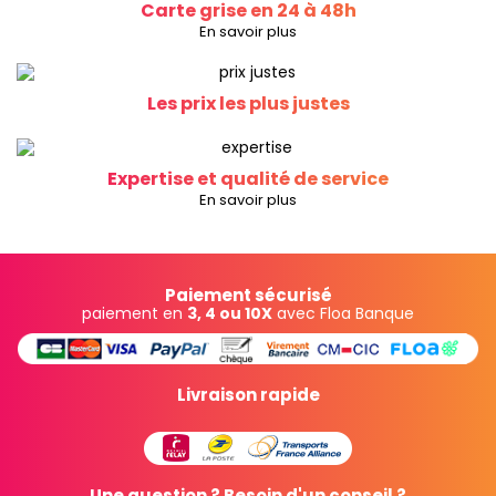
Carte grise en 24 à 48h
En savoir plus
Les prix les plus justes
Expertise et qualité de service
En savoir plus
Paiement sécurisé
paiement en
3, 4 ou 10X
avec Floa Banque
Livraison rapide
Une question ? Besoin d'un conseil ?