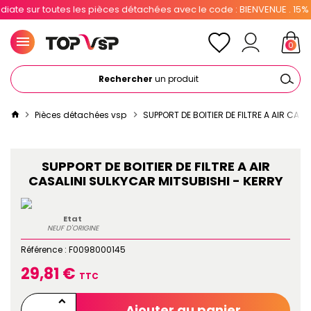
te sur toutes les pièces détachées avec le code : BIENVENUE . 15% po
0
Rechercher
un produit
Pièces détachées vsp
SUPPORT DE BOITIER DE FILTRE A AIR CAS
SUPPORT DE BOITIER DE FILTRE A AIR
CASALINI SULKYCAR MITSUBISHI - KERRY
Etat
NEUF D'ORIGINE
Référence :
F0098000145
29,81 €
TTC
Ajouter au panier