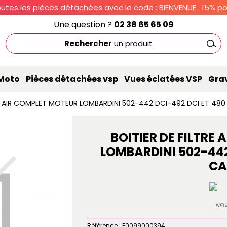
utes les pièces détachées avec le code : BIENVENUE . 15% pou
Une question ?
02 38 65 65 09
Rechercher
un produit
 Moto
Pièces détachées vsp
Vues éclatées VSP
Gra
 A AIR COMPLET MOTEUR LOMBARDINI 502-442 DCI-492 DCI ET 480 
BOITIER DE FILTRE
LOMBARDINI 502-442 
CA
NEU
Référence :
F0099000394