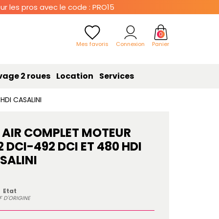
r les pros avec le code : PRO15
0
Mes favoris
Connexion
Panier
vage 2 roues
Location
Services
HDI CASALINI
 A AIR COMPLET MOTEUR
DCI-492 DCI ET 480 HDI
SALINI
Etat
F D'ORIGINE