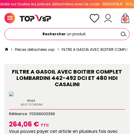
e sur toutes les pièces détachées avec le code : BIENVENUE . 15% pou
0
Rechercher
un produit
Pièces détachées vsp
FILTRE A GASOIL AVEC BOITIER COMPLET 
FILTRE A GASOIL AVEC BOITIER COMPLET
LOMBARDINI 442-492 DCI ET 480 HDI
CASALINI
Etat
NEUF D'ORIGINE
Référence :
F0099000396
264,06 €
TTC
Vous pouvez payer cet article en plusieurs fois avec