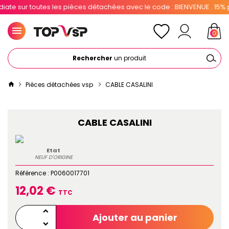
e sur toutes les pièces détachées avec le code : BIENVENUE . 15% pou
0
Rechercher
un produit
Pièces détachées vsp
CABLE CASALINI
CABLE CASALINI
Etat
NEUF D'ORIGINE
Référence :
P0060017701
12,02 €
TTC
Ajouter au panier