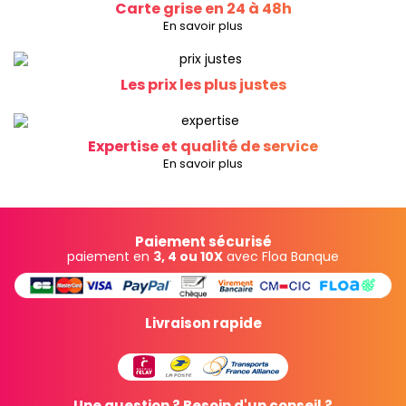
Carte grise en 24 à 48h
En savoir plus
Les prix les plus justes
Expertise et qualité de service
En savoir plus
Paiement sécurisé
paiement en
3, 4 ou 10X
avec Floa Banque
Livraison rapide
Une question ? Besoin d'un conseil ?