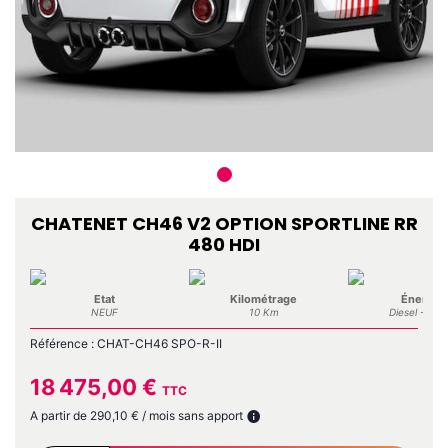
CHATENET CH46 V2 OPTION SPORTLINE RR
480 HDI
Etat
Kilométrage
Énergie
NEUF
10 Km
Diesel - Gaso
Référence :
CHAT-CH46 SPO-R-II
18 475,00 €
TTC
A partir de 290,10 € / mois sans apport