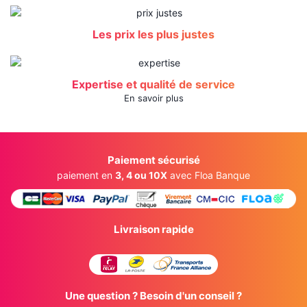
Les prix les plus justes
Expertise et qualité de service
En savoir plus
Paiement sécurisé
paiement en
3, 4 ou 10X
avec Floa Banque
Livraison rapide
Une question ? Besoin d'un conseil ?