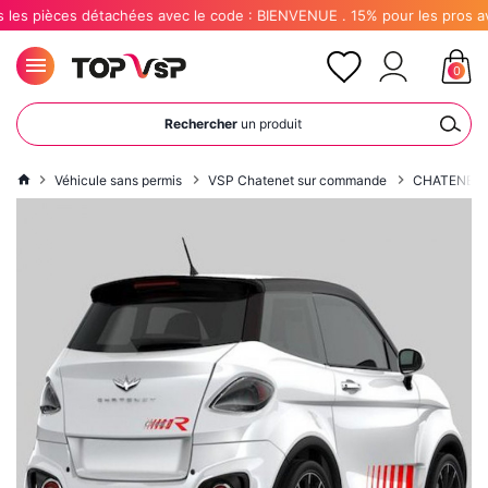
èces détachées avec le code : BIENVENUE . 15% pour les pros avec le 
0
Rechercher
un produit
Véhicule sans permis
VSP Chatenet sur commande
CHATENET 